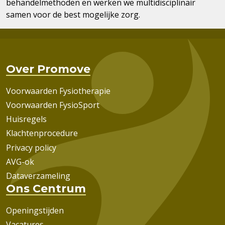
behandelmethoden en werken we multidisciplinair
samen voor de best mogelijke zorg.
Over Promove
Voorwaarden Fysiotherapie
Voorwaarden FysioSport
Huisregels
Klachtenprocedure
Privacy policy
AVG-ok
Dataverzameling
Ons Centrum
Openingstijden
Vacatures