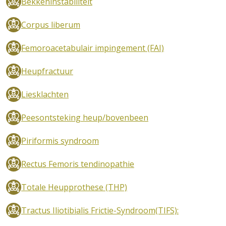
Bekkeninstabiliteit
Corpus liberum
Femoroacetabulair impingement (FAI)
Heupfractuur
Liesklachten
Peesontsteking heup/bovenbeen
Piriformis syndroom
Rectus Femoris tendinopathie
Totale Heupprothese (THP)
Tractus Iliotibialis Frictie-Syndroom(TIFS):