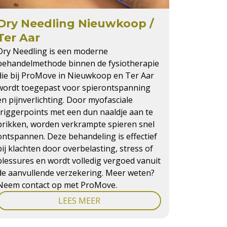
Dry Needling Nieuwkoop /
Ter Aar
Dry Needling is een moderne
behandelmethode binnen de fysiotherapie
die bij ProMove in Nieuwkoop en Ter Aar
wordt toegepast voor spierontspanning
en pijnverlichting. Door myofasciale
triggerpoints met een dun naaldje aan te
prikken, worden verkrampte spieren snel
ontspannen. Deze behandeling is effectief
bij klachten door overbelasting, stress of
blessures en wordt volledig vergoed vanuit
de aanvullende verzekering. Meer weten?
Neem contact op met ProMove.
LEES MEER