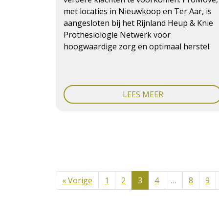
met locaties in Nieuwkoop en Ter Aar, is
aangesloten bij het Rijnland Heup & Knie
Prothesiologie Netwerk voor
hoogwaardige zorg en optimaal herstel.
LEES MEER
« Vorige
1
2
3
4
…
8
9