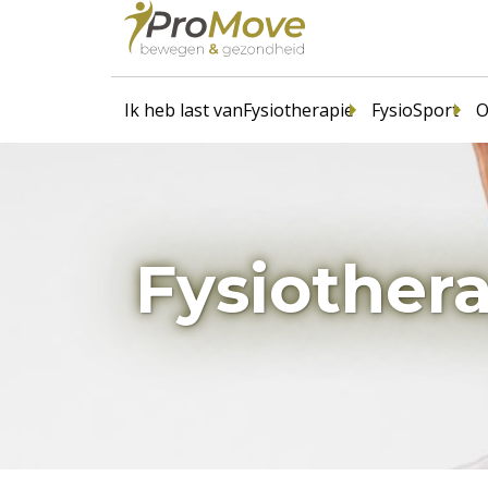
Ik heb last van
Fysiotherapie
FysioSport
O
Fysiothera