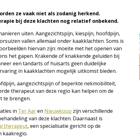
rden ze vaak niet als zodanig herkend.
rapie bij deze klachten nog relatief onbekend.
anieren uiten. Aangezichtspijn, kiespijn, hoofdpijn,
oorsuizen vallen allemaal onder kaakklachten. Soms is
. Voorbeelden hiervan zijn: moeite met het openen van
ens het gapen. Krakende of knakkende geluiden bij
er een tandarts of huisarts geen duidelijke
rvaring in kaakklachten mogelijk uitkomst bieden.
ofdpijn, aangezichtspijn of beperkte nekmobiliteit,
eerde therapeut van deze regio kan helpen om de
t te brengen.
aties in
Ter Aar
en
Nieuwkoop
zijn verschillende
behandeling van deze klachten. Daarnaast is
al therapeut
, een specialisatie gericht op de
n kaakregio.